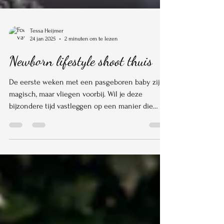
Tessa Heijmer
24 jan 2025
2 minuten om te lezen
Newborn lifestyle shoot thuis
De eerste weken met een pasgeboren baby zijn
magisch, maar vliegen voorbij. Wil je deze
bijzondere tijd vastleggen op een manier die
écht bij jullie past? Met mijn newborn lifestyle
fotografie aan huis in Hengelo, Borne en de rest
van Twente leg ik deze kostbare momenten vast
in jullie vertrouwde omgeving. Wat is newborn
lifestyle fotografie? Newborn lifestyle fotografie
draait om het vastleggen van spontane,
natuurlijke momenten tussen jullie en jullie baby.
Geen geposeerde