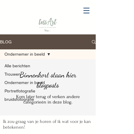
BLOG
Ondernemer in beeld
Alle berichten
Binnenkort staan hier
Trouwen
Ondernemer in beeld
blogposts
Portretfotografie
Kom later terug of verken andere
bruidsfotografie
categorieën in deze blog.
Ik zou graag van je horen of ik wat voor je kan
betekenen!