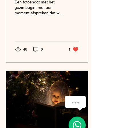
Een fotoshoot met het
gezin begint met een
moment afspreken dat we
allemaal kunnen, en
houden we het weer in de
gaten. Bewolkt is prima,...
46
0
1
Ik ben per app bereikbaar!
1