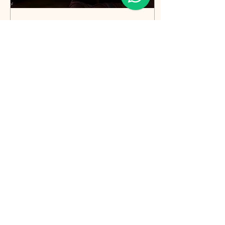
8 dec 2020
∙
2
min.
Magische Kerstfoto
maken
Een sfeervolle
sprookjesachtige magische
kerstfoto maken. Ik had
alleen maar een idee
nodig, en de rest had ik
allemaal al in huis. Het...
583
2
Meer laden
Ik zou graag van je horen of ik wat voor je kan