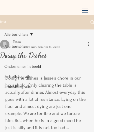
Post
Alle berichten
Tessa
Alle berichten
22 dec 2017
1 minuten om te lezen
Doing the Dishes
Trouwen
Ondernemer in beeld
Portretfotografie
Doing the dishes is Jesse's chore in our 
household. Only clearing the table is 
bruidsfotografie
actually, after dinner. Almost everyday this 
goes with a lot of resistance. Lying on the 
floor and almost dying are just one 
example. We are terrible and we torture 
him. But, when he is in a good mood he 
just is silly and it is not too bad ...