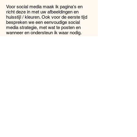
Voor social media maak ik pagina's en
richt deze in met uw afbeeldingen en
huisstijl / kleuren. Ook voor de eerste tijd
bespreken we een eenvoudige social
media strategie, met wat te posten en
wanneer en ondersteun ik waar nodig.
Logo / huisstijl en Illustraties
Ik maak illustraties voor bedrijven, maar ik
help ook graag kleine of parttime
ondernemers/starters met het maken van
een logo. Voor een complete,
professionele huisstijl en branding sessie
kan ik u doorverwijzen naar experts in
mijn netwerk!
Ik zou graag van je horen of ik wat voor je kan
betekenen!
info@tessart.nl
-
06 - 53 57 62 44