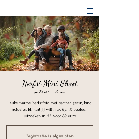
Herfst Mini Shoot
za 23 okt
  |  
Borne
Leuke warme herfstfoto met partner gezin, kind,
huisdier, bff, wat jij wil! max 6p. 10 beelden
uitzoeken in HR voor 89 euro
Registratie is afgesloten